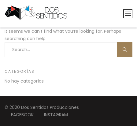
Skip
to
content
Dos
It seems we can’t find what you’re looking for. Perhaps
Sentidos
searching can help.
Producciones
CATEGORÍAS
No hay categorías
© 2020 Dos Sentidos Producciones
FACEBOOK
INSTAGRAM